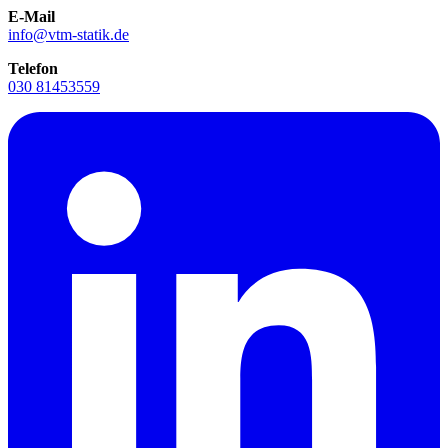
E-Mail
info@vtm-statik.de
Telefon
030 81453559