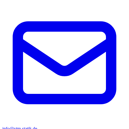
info@vtm-statik.de