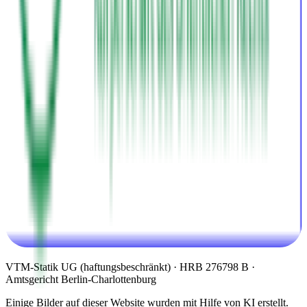
VTM-Statik UG (haftungsbeschränkt)
· HRB 276798 B ·
Amtsgericht Berlin-Charlottenburg
Einige Bilder auf dieser Website wurden mit Hilfe von KI erstellt.