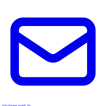
info@vtm-statik.de